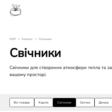
NOP
>
Каталог
>
Свічники
Свічники
Свічники для створення атмосфери тепла та з
вашому просторі.
Товари по категоріям:
Всі товари
Кашпо
Свічники
Свічки
Декор