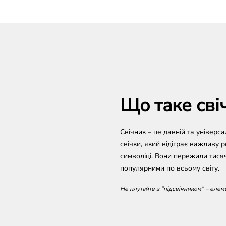
Що таке сві
Свічник – це давній та універ
свічки, який відіграє важливу р
символіці. Вони пережили тися
популярними по всьому світу.
Не плутайте з "підсвічником" – елем