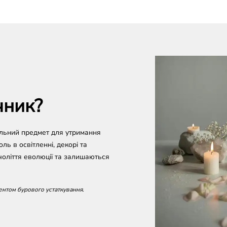
чник?
сальний предмет для утримання
оль в освітленні, декорі та
чоліття еволюції та залишаються
ентом бурового устаткування.