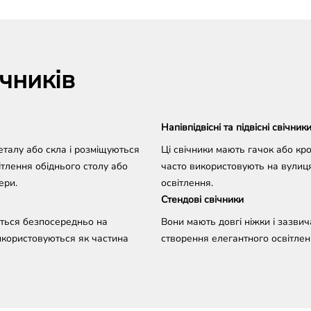
ічників
Напівпідвісні та підвісні свічник
еталу або скла і розміщуються
Ці свічники мають гачок або кро
ітлення обіднього столу або
часто використовують на вулиця
ери.
освітлення.
Стендові свічники
ються безпосередньо на
Вони мають довгі ніжки і зазви
використовуються як частина
створення елегантного освітле