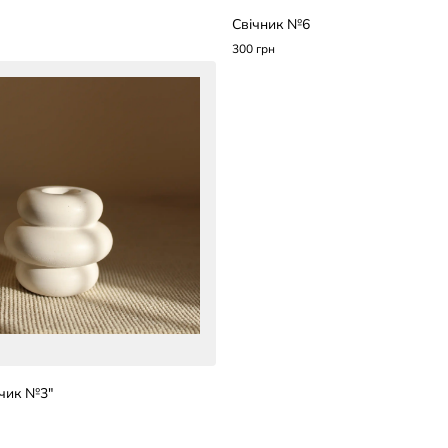
Свічник №6
300 грн
нчик №3"