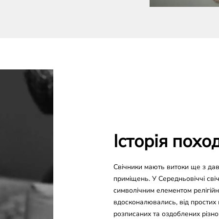
Історія похо
Свічники мають витоки ще з дав
приміщень. У Середньовіччі сві
символічним елементом релігійни
вдосконалювались, від простих 
розписаних та оздоблених різно