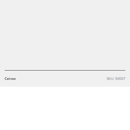
Свічки
SKU:
50007
Як вам такі?