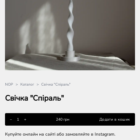
NOP
>
Каталог
>
Свічка "Спіраль"
Свічка "Спіраль"
–
1
+
240 грн
Додати в кошик
В кошику
–
0
+
Купуйте онлайн на сайті або замовляйте в Instagram.