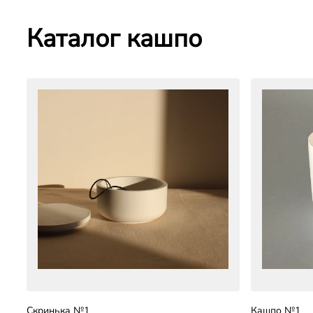
Каталог кашпо
Скринька №1
Кашпо №1