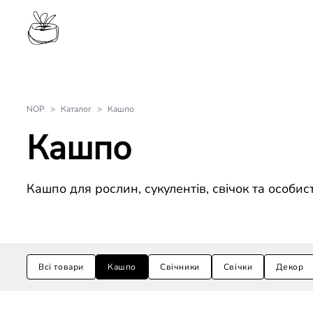
NOP
>
Каталог
>
Кашпо
Кашпо
Кашпо для рослин, сукулентів, свічок та особис
Товари по категоріям:
Всі товари
Кашпо
Свічники
Свічки
Декор