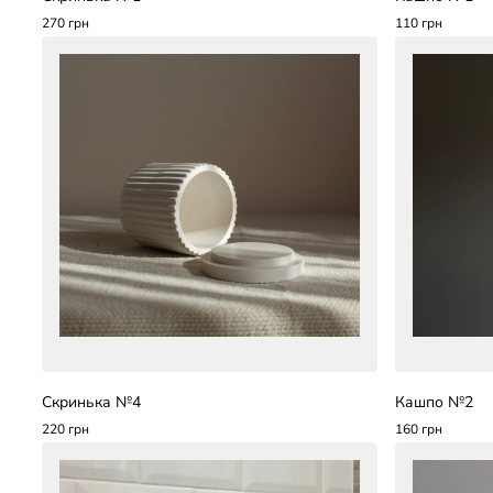
270 грн
110 грн
Скринька №4
Кашпо №2
220 грн
160 грн