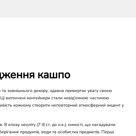
одження кашпо
 та зовнішнього декору, здавна привертає увагу своєю
 Ці витончені контейнери стали невід'ємною частиною
ивість кожному створити неповторний атмосферний акцент у
. В епоху неоліту (7-8 ст. до н.е.), ємності, що нагадували
ерігання продуктів, води та особистих предметів. Перші