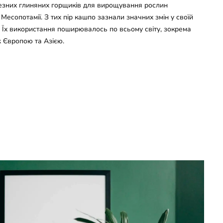
езних глиняних горщиків для вирощування рослин
Месопотамії. З тих пір кашпо зазнали значних змін у своїй
х. Їх використання поширювалось по всьому світу, зокрема
 Європою та Азією.