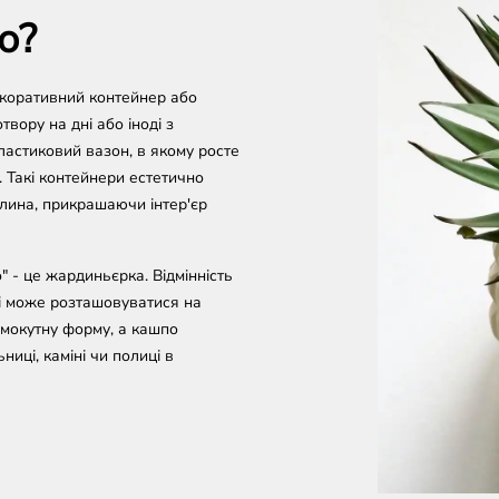
о?
екоративний контейнер або
вору на дні або іноді з
ластиковий вазон, в якому росте
. Такі контейнери естетично
лина, прикрашаючи інтер'єр
" - це жардиньєрка. Відмінність
 і може розташовуватися на
рямокутну форму, а кашпо
иці, каміні чи полиці в