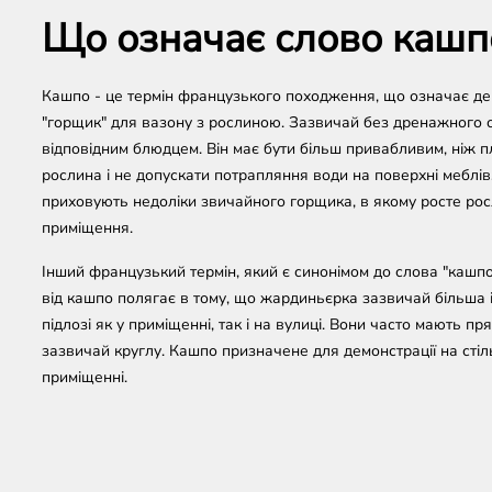
Що означає слово кашп
Кашпо - це термін французького походження, що означає д
"горщик" для вазону з рослиною. Зазвичай без дренажного от
відповідним блюдцем. Він має бути більш привабливим, ніж п
рослина і не допускати потрапляння води на поверхні меблів
приховують недоліки звичайного горщика, в якому росте рос
приміщення.
Інший французький термін, який є синонімом до слова "кашпо
від кашпо полягає в тому, що жардиньєрка зазвичай більша
підлозі як у приміщенні, так і на вулиці. Вони часто мають п
зазвичай круглу. Кашпо призначене для демонстрації на стільн
приміщенні.